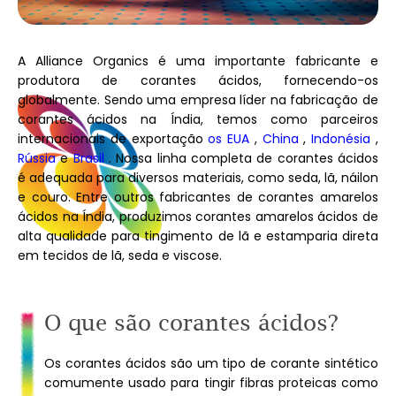
A Alliance Organics é uma importante fabricante e
produtora de corantes ácidos, fornecendo-os
globalmente. Sendo uma empresa líder na fabricação de
corantes ácidos na Índia, temos como parceiros
internacionais de exportação
os EUA
,
China
,
Indonésia
,
Rússia
e
Brasil
. Nossa linha completa de corantes ácidos
é adequada para diversos materiais, como seda, lã, náilon
e couro. Entre outros fabricantes de corantes amarelos
ácidos na Índia, produzimos corantes amarelos ácidos de
alta qualidade para tingimento de lã e estamparia direta
em tecidos de lã, seda e viscose.
O que são corantes ácidos?
Os corantes ácidos são um tipo de corante sintético
comumente usado para tingir fibras proteicas como