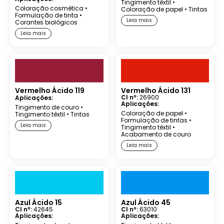
Tingimento têxtil
•
Coloração cosmética
•
Coloração de papel
•
Tintas
Formulação de tinta
•
Leia mais
Corantes biológicos
Leia mais
Vermelho Ácido 119
Vermelho Ácido 131
CI nº:
26900
Aplicações:
Aplicações:
Tingimento de couro
•
Coloração de papel
•
Tingimento têxtil
•
Tintas
Formulação de tintas
•
Leia mais
Tingimento têxtil
•
Acabamento de couro
Leia mais
Azul Ácido 15
Azul Ácido 45
CI nº:
42645
CI nº:
63010
Aplicações:
Aplicações: