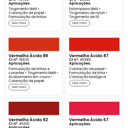
Aplicações:
Aplicações:
Tingimento têxtil
•
Estamparia têxtil
•
Coloração de papel
•
Tingimento de nylon
•
Formulação de tintas
Tingimento de lã
Leia mais
Leia mais
Vermelho Ácido 88
Vermelho Ácido 87
CI nº:
15620
CI nº:
45380
Aplicações:
Aplicações:
Formulação de tintas e
Coloração de papel
•
corantes
•
Tingimento têxtil
•
Formulação de tinta
•
Acabamento em couro
•
Coloração biológica
Coloração de papel
Leia mais
Leia mais
Vermelho Ácido 92
Vermelho Ácido 57
CI nº:
45410
Aplicações:
Aplicações: