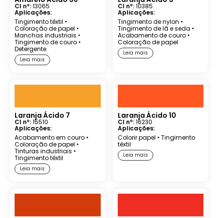
CI nº:
13065
CI nº:
10385
Aplicações:
Aplicações:
Tingimento têxtil
•
Tingimento de nylon
•
Coloração de papel
•
Tingimento de lã e seda
•
Manchas industriais
•
Acabamento de couro
•
Tingimento de couro
•
Coloração de papel
Detergente
Leia mais
Leia mais
Laranja Ácido 7
Laranja Ácido 10
CI nº:
15510
CI nº:
16230
Aplicações:
Aplicações:
Acabamento em couro
•
Colorir papel
•
Tingimento
Coloração de papel
•
têxtil
Tinturas industriais
•
Leia mais
Tingimento têxtil
Leia mais