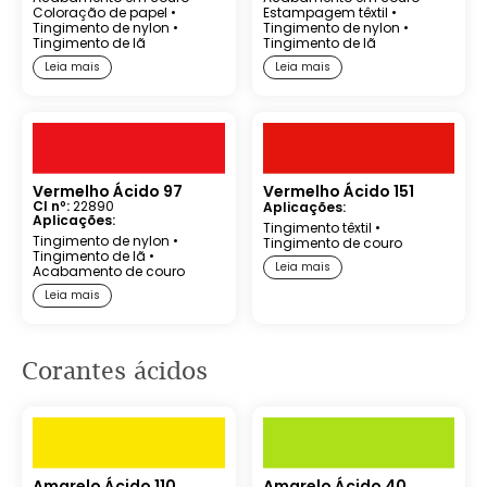
Coloração de papel
•
Estampagem têxtil
•
Tingimento de nylon
•
Tingimento de nylon
•
Tingimento de lã
Tingimento de lã
Leia mais
Leia mais
Vermelho Ácido 97
Vermelho Ácido 151
CI nº:
22890
Aplicações:
Aplicações:
Tingimento têxtil
•
Tingimento de nylon
•
Tingimento de couro
Tingimento de lã
•
Leia mais
Acabamento de couro
Leia mais
Corantes
ácidos
Amarelo Ácido 110
Amarelo Ácido 40