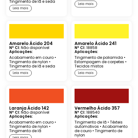
Tingimento de lã e seda
Leia mais
Leia mais
Amarelo Ácido 204
Amarelo Ácido 241
Nº CI:
Não disponível
Nº CI:
18858
Aplicações:
Aplicações:
Acabamento em couro
•
Tingimento de poliamida
•
Tingimento de nylon
•
Estampagem de carpetes
•
Tingimento de lã e seda
Tecidos mistos
Leia mais
Leia mais
Laranja Ácido 142
Vermelho Ácido 357
Nº CI:
Não disponível
Nº CI:
188540
Aplicações:
Aplicações:
Acabamento em couro
•
Tingimento de lã
•
Têxteis
Tingimento de nylon
•
automotivos
•
Acabamento
Tingimento de lã
de couro
•
Tingimento de
nylon
Leia mais