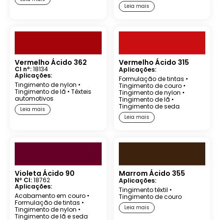
Leia mais
Vermelho Ácido 362
Vermelho Ácido 315
CI nº:
18134
Aplicações:
Aplicações:
Formulação de tintas
•
Tingimento de nylon
•
Tingimento de couro
•
Tingimento de lã
•
Têxteis
Tingimento de nylon
•
automotivos
Tingimento de lã
•
Tingimento de seda
Leia mais
Leia mais
Violeta Ácido 90
Marrom Ácido 355
Nº CI:
18762
Aplicações:
Aplicações:
Tingimento têxtil
•
Acabamento em couro
•
Tingimento de couro
Formulação de tintas
•
Leia mais
Tingimento de nylon
•
Tingimento de lã e seda