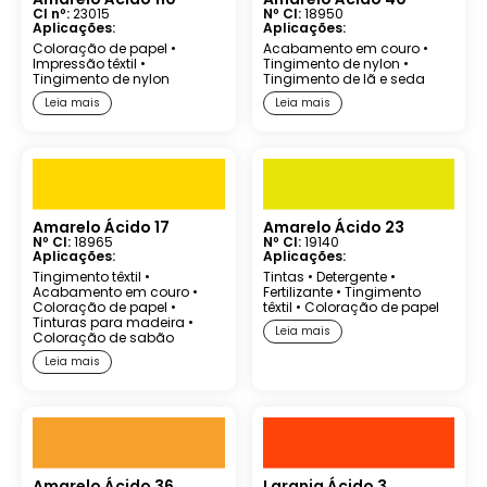
CI nº:
23015
Nº CI:
18950
Aplicações:
Aplicações:
Coloração de papel
•
Acabamento em couro
•
Impressão têxtil
•
Tingimento de nylon
•
Tingimento de nylon
Tingimento de lã e seda
Leia mais
Leia mais
Amarelo Ácido 17
Amarelo Ácido 23
Nº CI:
18965
Nº CI:
19140
Aplicações:
Aplicações:
Tingimento têxtil
•
Tintas
•
Detergente
•
Acabamento em couro
•
Fertilizante
•
Tingimento
Coloração de papel
•
têxtil
•
Coloração de papel
Tinturas para madeira
•
Leia mais
Coloração de sabão
Leia mais
Amarelo Ácido 36
Laranja Ácido 3