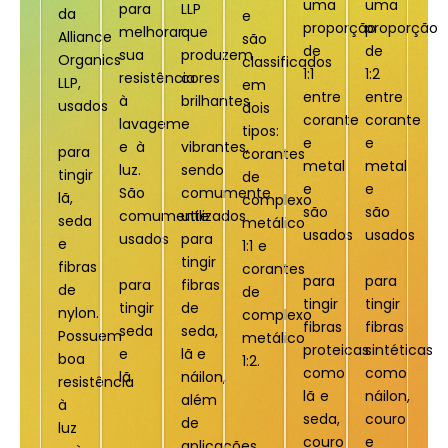
uma
uma
para
LLP
da
e
proporção
proporção
melhorar
que
Alliance
são
de
de
sua
produzem
Organics
classificados
1:1
1:2
resistência
cores
LLP,
em
entre
entre
à
brilhantes
usados
dois
corante
corante
lavagem
e
tipos:
e
e
e à
vibrantes,
para
corantes
metal
metal
luz.
sendo
tingir
de
e
e
São
comumente
lã,
complexo
são
são
comumente
utilizados
seda
metálico
usados
usados
usados
para
e
1:1 e
tingir
fibras
corantes
para
para
para
fibras
de
de
tingir
tingir
tingir
de
nylon.
complexo
fibras
fibras
seda
seda,
Possuem
metálico
proteicas
sintéticas
e
lã e
boa
1:2.
como
como
lã.
náilon,
resistência
lã e
náilon,
além
à
seda,
couro
de
luz
couro
e
aplicações