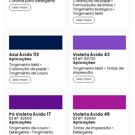
Corante para detergente
Coloração de papel
•
Formulação de tintas
•
Leia mais
Tingimento biológico
•
Tingimento têxtil
Leia mais
Azul Ácido 113
Violeta Ácido 43
CI nº:
60730
Aplicações:
Aplicações:
Tingimento têxtil
•
Tingimento têxtil
•
Tintas de
Coloração de papel
•
impressão
Tingimento de couro
Leia mais
Leia mais
Pó Violeta Ácido 17
Violeta Ácido 48
CI nº:
42650
CI nº:
42640
Aplicações:
Aplicações:
Tingimento de couro
•
Tintas de impressão
•
Detergente
•
Tingimento
Detergente