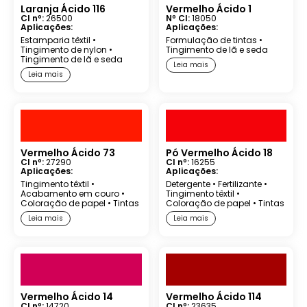
Laranja Ácido 116
Vermelho Ácido 1
CI nº:
26500
Nº CI:
18050
Aplicações:
Aplicações:
Estamparia têxtil
•
Formulação de tintas
•
Tingimento de nylon
•
Tingimento de lã e seda
Tingimento de lã e seda
Leia mais
Leia mais
Vermelho Ácido 73
Pó Vermelho Ácido 18
CI nº:
27290
CI nº:
16255
Aplicações:
Aplicações:
Tingimento têxtil
•
Detergente
•
Fertilizante
•
Acabamento em couro
•
Tingimento têxtil
•
Coloração de papel
•
Tintas
Coloração de papel
•
Tintas
Leia mais
Leia mais
Vermelho Ácido 14
Vermelho Ácido 114
CI nº:
14720
CI nº:
23635