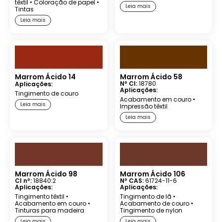
têxtil
•
Coloração de papel
•
Leia mais
Tintas
Leia mais
Marrom Ácido 14
Marrom Ácido 58
Nº CI:
18780
Aplicações:
Aplicações:
Tingimento de couro
Acabamento em couro
•
Leia mais
Impressão têxtil
Leia mais
Marrom Ácido 98
Marrom Ácido 106
CI nº:
18840:2
Nº CAS:
61724-11-6
Aplicações:
Aplicações:
Tingimento têxtil
•
Tingimento de lã
•
Acabamento em couro
•
Acabamento de couro
•
Tinturas para madeira
Tingimento de nylon
Leia mais
Leia mais