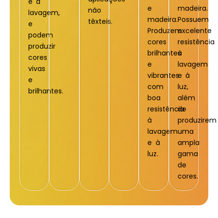
e à
e
madeira.
não
lavagem,
madeira.
Possuem
têxteis.
e
Produzem
excelente
podem
cores
resistência
produzir
brilhantes
à
cores
e
lavagem
vivas
vibrantes
e à
e
com
luz,
brilhantes.
boa
além
resistência
de
à
produzirem
lavagem
uma
e à
ampla
luz.
gama
de
cores.