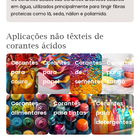
em água, utilizados principalmente para tingir fibras
proteicas como lã, seda, náilon e poliamida.
Aplicações não têxteis de
corantes ácidos
Corantes
Corantes
Corantes
Corantes
para
para
de
para
couro
papel
sementes
sabão
Corantes
Corantes
Corantes
alimentares
para tintas
para
detergentes