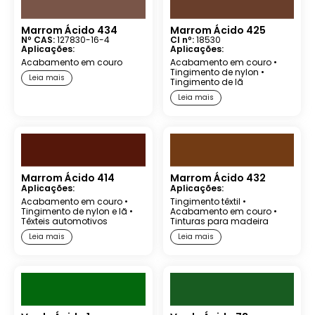
Marrom Ácido 434
Marrom Ácido 425
Nº CAS:
127830-16-4
CI nº:
18530
Aplicações:
Aplicações:
Acabamento em couro
Acabamento em couro
•
Tingimento de nylon
•
Leia mais
Tingimento de lã
Leia mais
Marrom Ácido 414
Marrom Ácido 432
Aplicações:
Aplicações:
Acabamento em couro
•
Tingimento têxtil
•
Tingimento de nylon e lã
•
Acabamento em couro
•
Têxteis automotivos
Tinturas para madeira
Leia mais
Leia mais