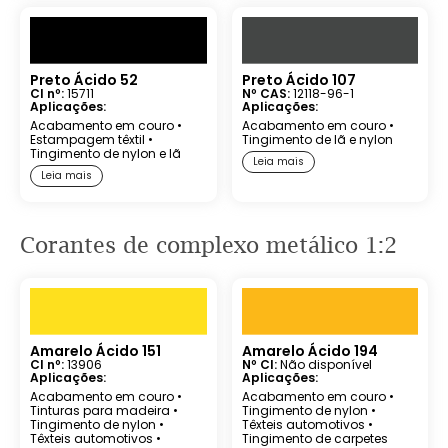
Preto Ácido 52
Preto Ácido 107
CI nº:
15711
Nº CAS:
12118-96-1
Aplicações:
Aplicações:
Acabamento em couro
•
Acabamento em couro
•
Estampagem têxtil
•
Tingimento de lã e nylon
Tingimento de nylon e lã
Leia mais
Leia mais
Corantes de
complexo metálico 1:2
Amarelo Ácido 151
Amarelo Ácido 194
CI nº:
13906
Nº CI:
Não disponível
Aplicações:
Aplicações:
Acabamento em couro
•
Acabamento em couro
•
Tinturas para madeira
•
Tingimento de nylon
•
Tingimento de nylon
•
Têxteis automotivos
•
Têxteis automotivos
•
Tingimento de carpetes