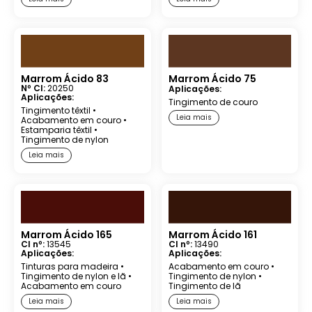
Marrom Ácido 83
Marrom Ácido 75
Nº CI:
20250
Aplicações:
Aplicações:
Tingimento de couro
Tingimento têxtil
•
Leia mais
Acabamento em couro
•
Estamparia têxtil
•
Tingimento de nylon
Leia mais
Marrom Ácido 165
Marrom Ácido 161
CI nº:
13545
CI nº:
13490
Aplicações:
Aplicações:
Tinturas para madeira
•
Acabamento em couro
•
Tingimento de nylon e lã
•
Tingimento de nylon
•
Acabamento em couro
Tingimento de lã
Leia mais
Leia mais