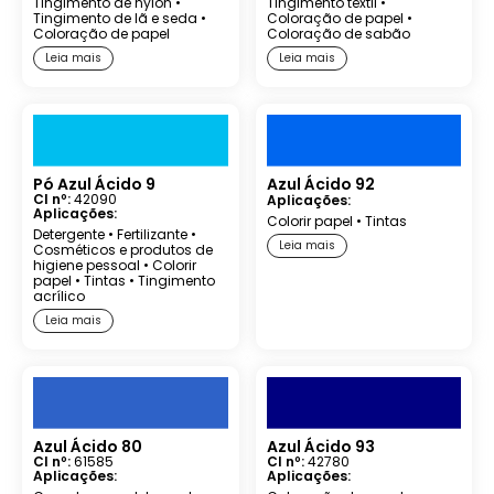
Tingimento de nylon
•
Tingimento têxtil
•
Tingimento de lã e seda
•
Coloração de papel
•
Coloração de papel
Coloração de sabão
Leia mais
Leia mais
Pó Azul Ácido 9
Azul Ácido 92
CI nº:
42090
Aplicações:
Aplicações:
Colorir papel
•
Tintas
Detergente
•
Fertilizante
•
Leia mais
Cosméticos e produtos de
higiene pessoal
•
Colorir
papel
•
Tintas
•
Tingimento
acrílico
Leia mais
Azul Ácido 80
Azul Ácido 93
CI nº:
61585
CI nº:
42780
Aplicações:
Aplicações: