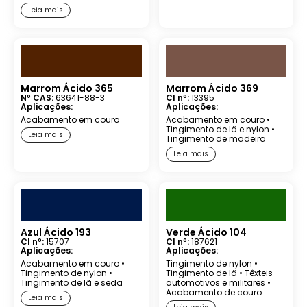
Leia mais
Marrom Ácido 365
Marrom Ácido 369
Nº CAS:
63641-88-3
CI nº:
13395
Aplicações:
Aplicações:
Acabamento em couro
Acabamento em couro
•
Tingimento de lã e nylon
•
Leia mais
Tingimento de madeira
Leia mais
Azul Ácido 193
Verde Ácido 104
CI nº:
15707
CI nº:
187621
Aplicações:
Aplicações:
Acabamento em couro
•
Tingimento de nylon
•
Tingimento de nylon
•
Tingimento de lã
•
Têxteis
Tingimento de lã e seda
automotivos e militares
•
Acabamento de couro
Leia mais