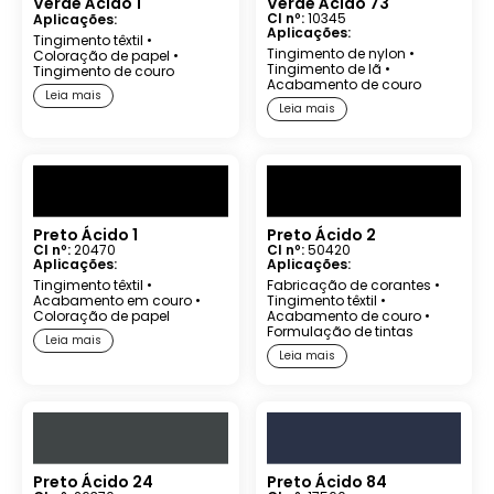
Verde Ácido 1
Verde Ácido 73
CI nº:
10345
Aplicações:
Aplicações:
Tingimento têxtil
•
Tingimento de nylon
•
Coloração de papel
•
Tingimento de lã
•
Tingimento de couro
Acabamento de couro
Leia mais
Leia mais
Preto Ácido 1
Preto Ácido 2
CI nº:
20470
CI nº:
50420
Aplicações:
Aplicações:
Tingimento têxtil
•
Fabricação de corantes
•
Acabamento em couro
•
Tingimento têxtil
•
Coloração de papel
Acabamento de couro
•
Formulação de tintas
Leia mais
Leia mais
Preto Ácido 24
Preto Ácido 84