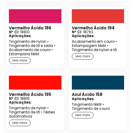
Vermelho Ácido 186
Vermelho Ácido 194
Nº CI:
18810
Nº CI:
18762
Aplicações:
Aplicações:
Tingimento de nylon
•
Acabamento em couro
•
Tingimento de lã e seda
•
Estampagem têxtil
•
Acabamento de couro
•
Tingimento de nylon e lã
Estamparia têxtil
Leia mais
Leia mais
Vermelho Ácido 195
Azul Ácido 158
Nº CI:
18815
Aplicações:
Aplicações:
Tingimento têxtil
•
Tingimento de nylon
•
Tingimento de couro
Tingimento de lã
•
Têxteis
Leia mais
automotivos
Leia mais