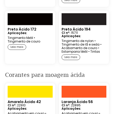
Leia mais
Preto Ácido 172
Preto Ácido 194
CI nº:
15711
Aplicações:
Aplicações:
Tingimento têxtil
•
Tingimento de nylon
•
Tingimento de couro
Tingimento de lã e seda
•
Leia mais
Acabamento de couro
•
Estamparia têxtil
•
Tintas
Leia mais
Corantes
para moagem ácida
Amarelo Ácido 42
Laranja Ácido 56
CI nº:
22910
CI nº:
22895
Aplicações:
Aplicações:
Acabamento em couro
•
Acabamento em couro
•