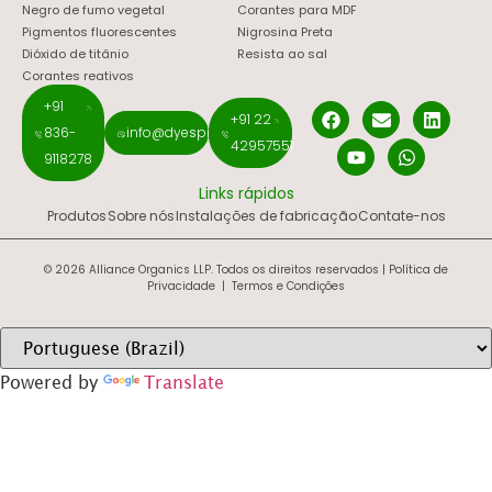
Negro de fumo vegetal
Corantes para MDF
Pigmentos fluorescentes
Nigrosina Preta
Dióxido de titânio
Resista ao sal
Corantes reativos
+91
+91 22
836-
info@dyespigments.net
42957551
9118278
Links rápidos
Produtos
Sobre nós
Instalações de fabricação
Contate-nos
© 2026 Alliance Organics LLP. Todos os direitos reservados |
Política de
Privacidade
|
Termos e Condições
Powered by
Translate