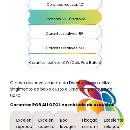
Corantes reativos 'LX'
Corantes 'RGB' reativos
Corantes reativos 'RR'
Corantes reativos 'SD'
Corantes reativos LCW (Cold Pad Batch)
O novo desenvolvimento da Dyestuffs visa utilizar
tingimento de baixo custo a uma temperatura de
60°C.
Corantes RGB ALLOZOL no método de exaustão:
Excelente
Excelente
Boa
Fixação
Excelente
reprodutibilidade.
cobertura,
lavagem
uniforme
relação