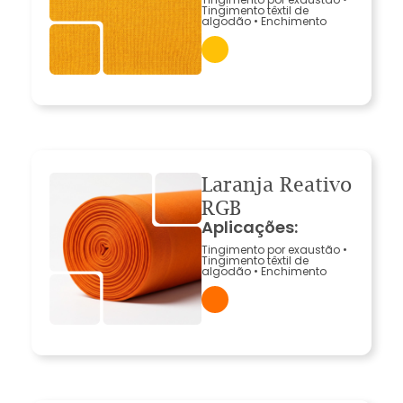
Tingimento têxtil de
algodão
•
Enchimento
Laranja Reativo
RGB
Aplicações:
Tingimento por exaustão
•
Tingimento têxtil de
algodão
•
Enchimento