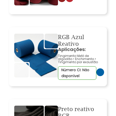
RGB Azul
Reativo
Aplicações:
Tingimento têxtil de
algodão
•
Enchimento
•
Tingimento por exaustão
Número CI: Não
disponível
Preto reativo
RGB