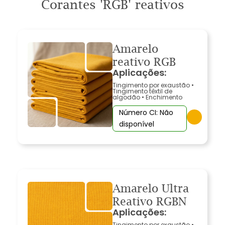
Corantes 'RGB' reativos
Amarelo
reativo RGB
Aplicações:
Tingimento por exaustão
•
Tingimento têxtil de
algodão
•
Enchimento
Número CI: Não
disponível
Amarelo Ultra
Reativo RGBN
Aplicações:
Tingimento por exaustão
•