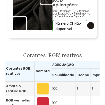
Aplicações:
Enchimento
•
Tingimento
por Exaustão
•
Tingimento
de Tecidos de Algodão
Número CI: Não
disponível
Corantes 'RGB' reativos
ADEQUAÇÃO
Corantes RGB
Sombra
reativos
Solubilidade
Escape
Impres
Amarelo
100
S
S
reativo RGB
RGB vermelho
100
S
S