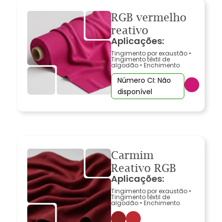
RGB vermelho
reativo
Aplicações:
Tingimento por exaustão
•
Tingimento têxtil de
algodão
•
Enchimento
Número CI: Não
disponível
Carmim
Reativo RGB
Aplicações:
Tingimento por exaustão
•
Tingimento têxtil de
algodão
•
Enchimento