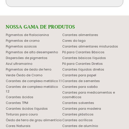
NOSSA GAMA DE PRODUTOS
Pigmentos de ftalocianina
Corantes alimentares
Pigmentos de cromo
Cores do lago
Pigmentos azoicos
Corantes alimentares misturados
Pigmentos de alto desempenho
Pó para Corantes Básicos
Dispersões de pigmentos
Corantes básicos líquidos
Azul ultramarino
Pó para Corantes Diretos
Pigmentos de óxido de ferro
Corantes líquidos diretos
Verde Óxido de Cromo
Corantes para papel
Corantes de complexo metálico 1:1
Corantes de sementes
Corantes de complexo metálico
Corantes para sabão
1:2
Corantes para medicamentos e
Corantes ácidos
cosméticos
Corantes TPM
Corantes solventes
Corantes ácidos líquidos
Corantes para madeira
Tinturas para couro
Corantes plásticos
Óxido de ferro de grau alimentício
Corantes acrílicos
Cores Naturais
Corantes de alumínio