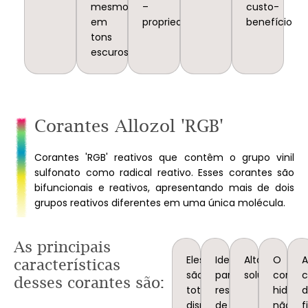
mesmo
–
custo-
em
propriedades
benefício
tons
escuros.
Corantes Allozol 'RGB'
Corantes 'RGB' reativos que contêm o grupo vinil
sulfonato como radical reativo. Esses corantes são
bifuncionais e reativos, apresentando mais de dois
grupos reativos diferentes em uma única molécula.
As principais
Eles
Ideal
Alta
O
A
características
são
para
solubilidade.
corant
c
desses corantes são:
totalmente
reserva
hidroli
dispensáveis.
de
não
f