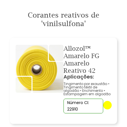
Corantes reativos de
'vinilsulfona'
Allozol™
Amarelo FG
Amarelo
Reativo 42
Aplicações:
Tingimento por exaustão
•
Tingimento têxtil de
algodão
•
Enchimento
•
Estampagem em algodão
Número CI:
22910