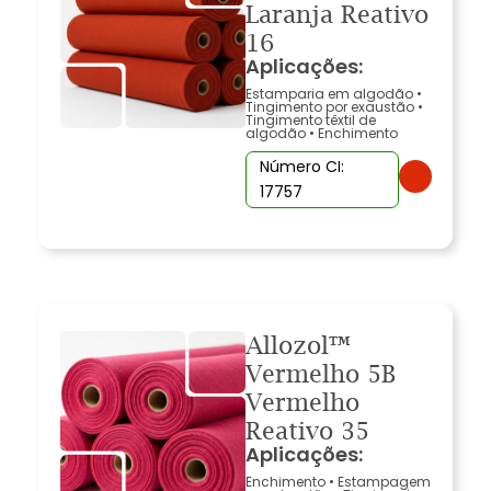
Laranja Reativo
16
Aplicações:
Estamparia em algodão
•
Tingimento por exaustão
•
Tingimento têxtil de
algodão
•
Enchimento
Número CI:
17757
Allozol™
Vermelho 5B
Vermelho
Reativo 35
Aplicações:
Enchimento
•
Estampagem