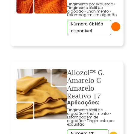
Tingimento por exaustão
•
Tingimento têxtil de
algodão
•
Enchimento
•
Estampagem em algodão
Número CI: Não
disponível
Allozol™ G.
Amarelo G
Amarelo
Reativo 17
Aplicações:
Tingimento têxtil de
algodão
•
Enchimento
•
Estampagem de
algodão
•
Tingimento por
exaustão
Número CI: