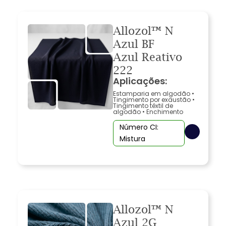
Allozol™ N
Azul BF
Azul Reativo
222
Aplicações:
Estamparia em algodão
•
Tingimento por exaustão
•
Tingimento têxtil de
algodão
•
Enchimento
Número CI:
Mistura
Allozol™ N
Azul 2G