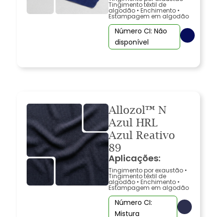
Tingimento têxtil de
algodão
•
Enchimento
•
Estampagem em algodão
Número CI: Não
disponível
Allozol™ N
Azul HRL
Azul Reativo
89
Aplicações:
Tingimento por exaustão
•
Tingimento têxtil de
algodão
•
Enchimento
•
Estampagem em algodão
Número CI:
Mistura