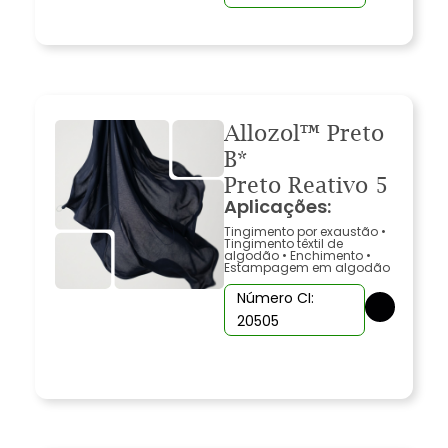
Allozol™ Preto
B*
Preto Reativo 5
Aplicações:
Tingimento por exaustão
•
Tingimento têxtil de
algodão
•
Enchimento
•
Estampagem em algodão
Número CI:
20505