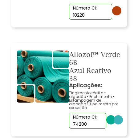
Número CI:
18228
Allozol™ Verde
6B
Azul Reativo
38
Aplicações:
Tingimento têxtil de
algodão
•
Enchimento
•
Estampagem de
algodão
•
Tingimento por
exaustão
Número CI:
74200