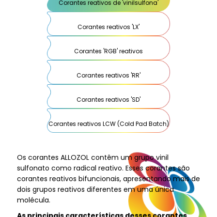
Corantes reativos de 'vinilsulfona'
Corantes reativos 'LX'
Corantes 'RGB' reativos
Corantes reativos 'RR'
Corantes reativos 'SD'
Corantes reativos LCW (Cold Pad Batch)
Os corantes ALLOZOL contêm um grupo vinil
sulfonato como radical reativo. Esses corantes são
corantes reativos bifuncionais, apresentando mais de
dois grupos reativos diferentes em uma única
molécula.
As principais características desses corantes