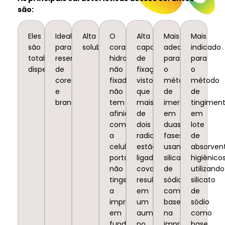
são:
Eles
Ideal
Alta
O
Alta
Mais
Mais
são
para
solubilidade.
corante
capacidade
adequado
indicado
totalmente
reserva
hidrolisado
de
para
para
dispensáveis.
de
não
fixação,
o
o
cores
fixado
visto
método
método
e
não
que
de
de
branco.
tem
mais
imersão
tingimen
afinidade
de
em
em
com
dois
duas
lote
a
radicais
fases
de
celulose,
estão
usando
absorven
portanto
ligados
silicato
higiênicos
não
covalentemente,
de
utilizando
tinge
resultando
sódio
silicato
a
em
como
de
impressão
um
base
sódio
em
aumento
na
como
fundo
no
impressão.
base.