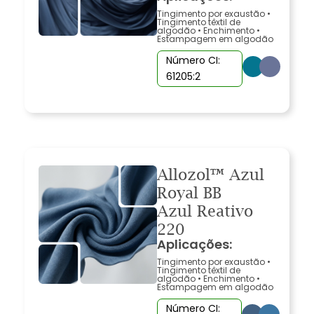
Tingimento por exaustão
•
Tingimento têxtil de
algodão
•
Enchimento
•
Estampagem em algodão
Número CI:
61205:2
Allozol™ Azul
Royal BB
Azul Reativo
220
Aplicações:
Tingimento por exaustão
•
Tingimento têxtil de
algodão
•
Enchimento
•
Estampagem em algodão
Número CI: