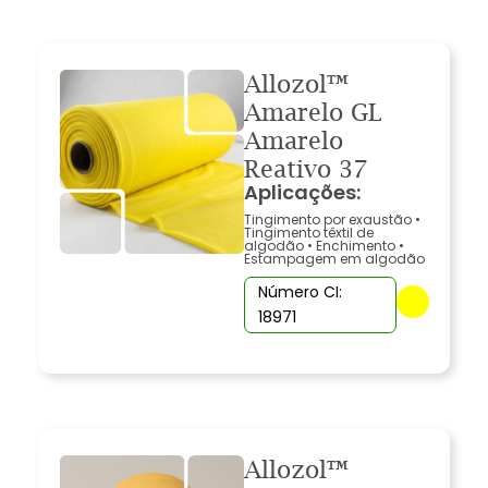
Allozol™
Amarelo GL
Amarelo
Reativo 37
Aplicações:
Tingimento por exaustão
•
Tingimento têxtil de
algodão
•
Enchimento
•
Estampagem em algodão
Número CI:
18971
Allozol™