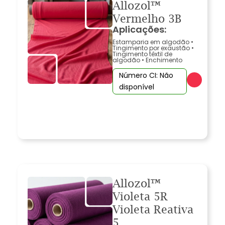
Allozol™
Vermelho 3B
Aplicações:
Estamparia em algodão
•
Tingimento por exaustão
•
Tingimento têxtil de
algodão
•
Enchimento
Número CI: Não
disponível
Allozol™
Violeta 5R
Violeta Reativa
5