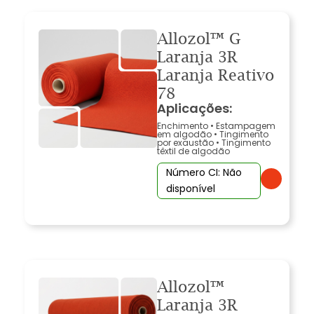
Allozol™ G
Laranja 3R
Laranja Reativo
78
Aplicações:
Enchimento
•
Estampagem
em algodão
•
Tingimento
por exaustão
•
Tingimento
têxtil de algodão
Número CI: Não
disponível
Allozol™
Laranja 3R