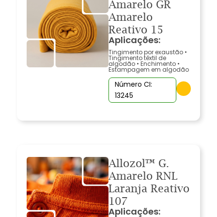
Amarelo GR
Amarelo
Reativo 15
Aplicações:
Tingimento por exaustão
•
Tingimento têxtil de
algodão
•
Enchimento
•
Estampagem em algodão
Número CI:
13245
Allozol™ G.
Amarelo RNL
Laranja Reativo
107
Aplicações: