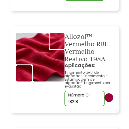
Allozol™
Vermelho RBL
Vermelho
Reativo 198A
Aplicações:
Tingimento têxtil de
algodão
•
Enchimento
•
Estampagem de
algodão
•
Tingimento por
exaustão
Número CI:
18218