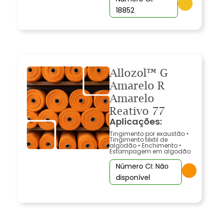
18852
Allozol™ G
Amarelo R
Amarelo
Reativo 77
Aplicações:
Tingimento por exaustão
•
Tingimento têxtil de
algodão
•
Enchimento
•
Estampagem em algodão
Número CI: Não
disponível