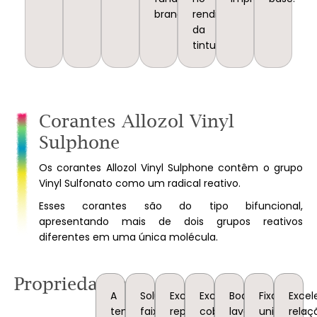
branco.
rendimento
da
tintura.
Corantes Allozol Vinyl
Sulphone
Os corantes Allozol Vinyl Sulphone contêm o grupo
Vinyl Sulfonato como um radical reativo.
Esses corantes são do tipo bifuncional,
apresentando mais de dois grupos reativos
diferentes em uma única molécula.
Propriedades
A
Solubilidade,
Excelente
Excelente
Boa
Fixação
Excel
temperatura
faixa
reprodutibilidade.
cobertura,
lavagem
uniforme
relaç