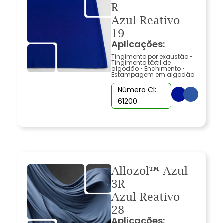
R
Azul Reativo
19
Aplicações:
Tingimento por exaustão
•
Tingimento têxtil de
algodão
•
Enchimento
•
Estampagem em algodão
Número CI:
61200
Allozol™ Azul
3R
Azul Reativo
28
Aplicações: