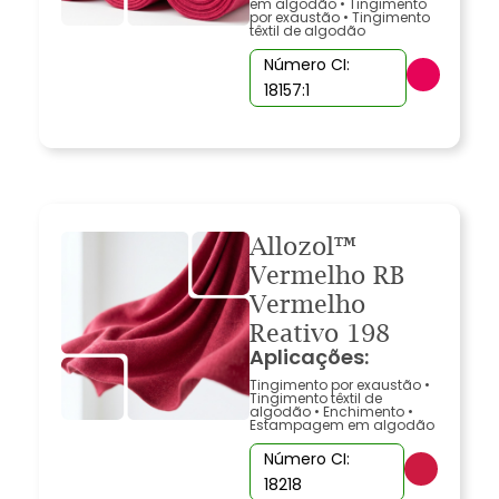
em algodão
•
Tingimento
por exaustão
•
Tingimento
têxtil de algodão
Número CI:
18157:1
Allozol™
Vermelho RB
Vermelho
Reativo 198
Aplicações:
Tingimento por exaustão
•
Tingimento têxtil de
algodão
•
Enchimento
•
Estampagem em algodão
Número CI:
18218