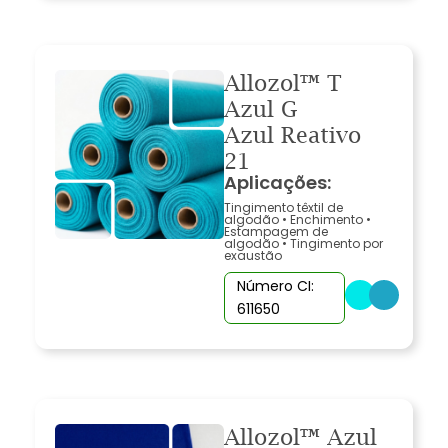
Allozol™ T
Azul G
Azul Reativo
21
Aplicações:
Tingimento têxtil de
algodão
•
Enchimento
•
Estampagem de
algodão
•
Tingimento por
exaustão
Número CI:
611650
Allozol™ Azul