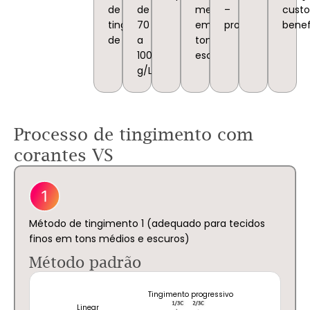
de
de
mesmo
–
custo
tingimento é
70
em
propriedades
benef
de 60°C.
a
tons
100
escuros.
g/L
Processo de tingimento com
corantes VS
Método de tingimento 1 (adequado para tecidos
finos em tons médios e escuros)
Método padrão
Tingimento progressivo
Linear