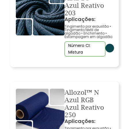
Azul Reativo
203
Aplicações:
Tingimento por exaustão
•
Tingimento têxtil de
algodão
•
Enchimento
•
Estampagem em algodão
Número CI:
Mistura
Allozol™ N
Azul RGB
Azul Reativo
250
Aplicações:
Tingimento por exaustão
•