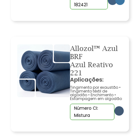
182421
Allozol™ Azul
BRF
Azul Reativo
221
Aplicações:
Tingimento por exaustão
•
Tingimento têxtil de
algodão
•
Enchimento
•
Estampagem em algodão
Número CI:
Mistura