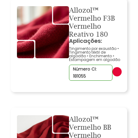
Allozol™
Vermelho F3B
Vermelho
Reativo 180
Aplicações:
Tingimento por exaustão
•
Tingimento têxtil de
algodão
•
Enchimento
•
Estampagem em algodão
Número CI:
181055
Allozol™
Vermelho BB
Vermelho