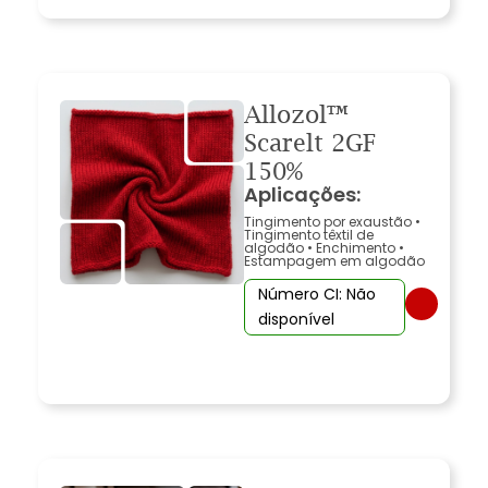
Allozol™
Scarelt 2GF
150%
Aplicações:
Tingimento por exaustão
•
Tingimento têxtil de
algodão
•
Enchimento
•
Estampagem em algodão
Número CI: Não
disponível