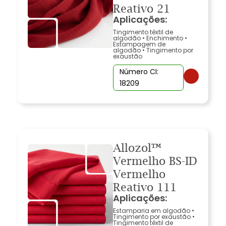
Reativo 21
Aplicações:
Tingimento têxtil de
algodão
•
Enchimento
•
Estampagem de
algodão
•
Tingimento por
exaustão
Número CI:
18209
Allozol™
Vermelho BS-ID
Vermelho
Reativo 111
Aplicações:
Estamparia em algodão
•
Tingimento por exaustão
•
Tingimento têxtil de