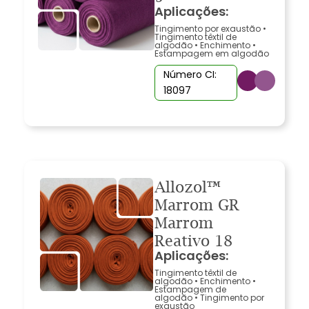
Aplicações:
Tingimento por exaustão
•
Tingimento têxtil de
algodão
•
Enchimento
•
Estampagem em algodão
Número CI:
18097
Allozol™
Marrom GR
Marrom
Reativo 18
Aplicações:
Tingimento têxtil de
algodão
•
Enchimento
•
Estampagem de
algodão
•
Tingimento por
exaustão