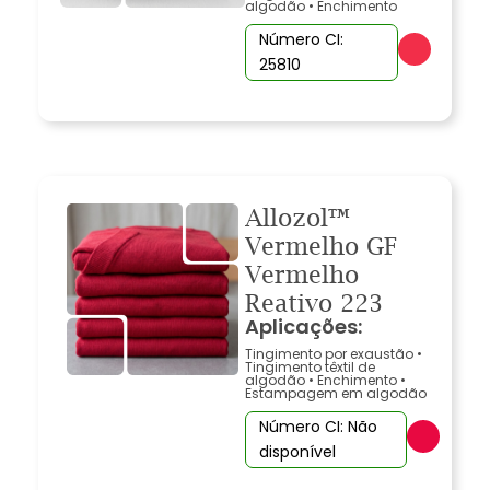
algodão
•
Enchimento
Número CI:
25810
Allozol™
Vermelho GF
Vermelho
Reativo 223
Aplicações:
Tingimento por exaustão
•
Tingimento têxtil de
algodão
•
Enchimento
•
Estampagem em algodão
Número CI: Não
disponível