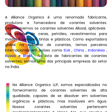
A Alliance Organics é uma renomada fabricante,
produtora e fornecedora de corantes solventes.
Desenvolvemos os corantes solventes Allosal, aplicáveis ​​
nos setores de ceras, petróleo, revestimentos para
madeira, vernizes, tintas e plásticos. Como exportadora
global na indústria de corantes, temos parceiros
internacionais em países como
EUA
,
China
,
Indonésia
,
Rússia
e
Brasil
. Na lista de fabricantes de corantes
solventes, somos uma das principais empresas do setor
na Índia.
Na Alliance Organics LLP, somos especializados no
fornecimento de corantes solventes de alta
qualidade, capazes de se dissolver em solventes
orgânicos e plásticos, mas insolúveis em água.
Nossos corantes solventes pertencem