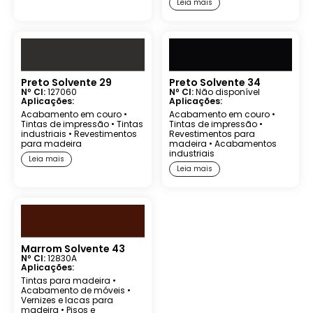
Leia mais
Preto Solvente 29
Preto Solvente 34
Nº CI:
127060
Nº CI:
Não disponível
Aplicações:
Aplicações:
Acabamento em couro
•
Acabamento em couro
•
Tintas de impressão
•
Tintas
Tintas de impressão
•
industriais
•
Revestimentos
Revestimentos para
para madeira
madeira
•
Acabamentos
industriais
Leia mais
Leia mais
Marrom Solvente 43
Nº CI:
12830A
Aplicações:
Tintas para madeira
•
Acabamento de móveis
•
Vernizes e lacas para
madeira
•
Pisos e