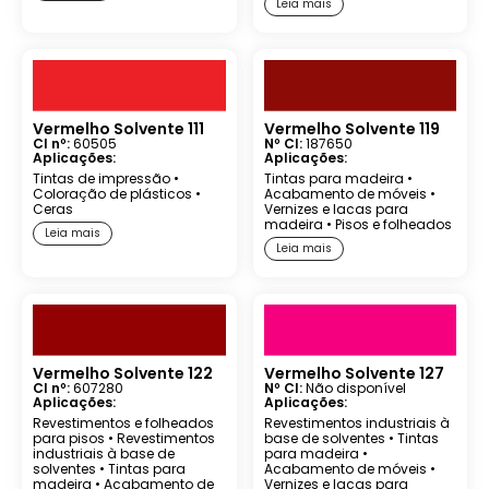
Leia mais
Vermelho Solvente 111
Vermelho Solvente 119
CI nº:
60505
Nº CI:
187650
Aplicações:
Aplicações:
Tintas de impressão
•
Tintas para madeira
•
Coloração de plásticos
•
Acabamento de móveis
•
Ceras
Vernizes e lacas para
madeira
•
Pisos e folheados
Leia mais
Leia mais
Vermelho Solvente 122
Vermelho Solvente 127
CI nº:
607280
Nº CI:
Não disponível
Aplicações:
Aplicações:
Revestimentos e folheados
Revestimentos industriais à
para pisos
•
Revestimentos
base de solventes
•
Tintas
industriais à base de
para madeira
•
solventes
•
Tintas para
Acabamento de móveis
•
madeira
•
Acabamento de
Vernizes e lacas para