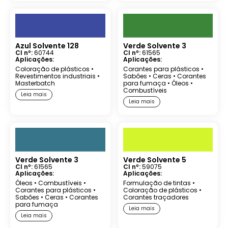
Azul Solvente 128
Verde Solvente 3
CI nº:
60744
CI nº:
61565
Aplicações:
Aplicações:
Coloração de plásticos
•
Corantes para plásticos
•
Revestimentos industriais
•
Sabões
•
Ceras
•
Corantes
Masterbatch
para fumaça
•
Óleos
•
Combustíveis
Leia mais
Leia mais
Verde Solvente 3
Verde Solvente 5
CI nº:
61565
CI nº:
59075
Aplicações:
Aplicações:
Óleos
•
Combustíveis
•
Formulação de tintas
•
Corantes para plásticos
•
Coloração de plásticos
•
Sabões
•
Ceras
•
Corantes
Corantes traçadores
para fumaça
Leia mais
Leia mais