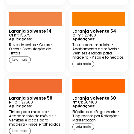
Laranja Solvente 14
Laranja Solvente 54
CI nº:
15575
CI nº:
127400
Aplicações:
Aplicações:
Revestimentos
•
Ceras
•
Tintas para madeira
•
Óleos
•
Formulação de
Acabamento de móveis
•
Tintas
Vernizes e lacas para
madeira
•
Pisos e folheados
Leia mais
Leia mais
Laranja Solvente 58
Laranja Solvente 60
Nº CI:
127500
Nº CI:
564100
Aplicações:
Aplicações:
Tintas para madeira
•
Plásticos de Engenharia
•
Acabamento de móveis
•
Tingimento por Rotação
•
Vernizes e lacas para
Masterbatch
madeira
•
Pisos e folheados
Leia mais
Leia mais