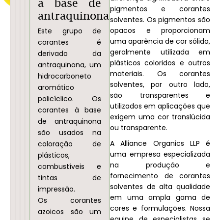
Corantes
Corantes
Triarilmetano
Corantes
à base de
pigmentos e corantes
azoicos
de
à
antraquinona
Este
solventes. Os pigmentos são
Complexo
base
grupo
Este
opacos e proporcionam
Este grupo de
Azo-
de
de
uma aparência de cor sólida,
é
corantes é
corantes
geralmente utilizada em
Metal
amina
o
derivado da
é
plásticos coloridos e outros
grupo
antraquinona, um
Este
Este
materiais. Os corantes
caracterizado
mais
hidrocarboneto
grupo
grupo
solventes, por outro lado,
por
comum
aromático
de
de
são transparentes e
um
de
policíclico. Os
corantes
corantes
utilizados em aplicações que
átomo
corantes
corantes à base
é
é
exigem uma cor translúcida
de
solventes.
de antraquinona
uma
sintetizado
ou transparente.
carbono
Eles
são usados ​​na
combinação
a
central
são
A Alliance Organics LLP é
coloração de
de
partir
ligado
uma empresa especializada
sintetizados
plásticos,
corantes
de
a
na produção e
a
combustíveis e
azoicos
aminas
três
fornecimento de corantes
partir
tintas de
e
e
solventes de alta qualidade
grupos
de
impressão.
íons
é
em uma ampla gama de
arila.
compostos
Os corantes
metálicos.
comumente
cores e formulações. Nossa
Os
azoicos,
azoicos são um
Os
usado
equipe de especialistas se