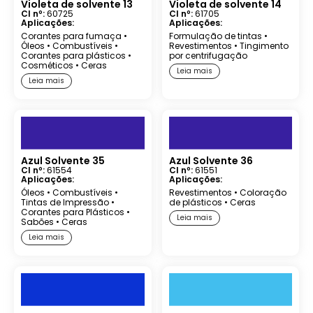
Violeta de solvente 13
Violeta de solvente 14
CI nº:
60725
CI nº:
61705
Aplicações:
Aplicações:
Corantes para fumaça
•
Formulação de tintas
•
Óleos
•
Combustíveis
•
Revestimentos
•
Tingimento
Corantes para plásticos
•
por centrifugação
Cosméticos
•
Ceras
Leia mais
Leia mais
Azul Solvente 35
Azul Solvente 36
CI nº:
61554
CI nº:
61551
Aplicações:
Aplicações:
Óleos
•
Combustíveis
•
Revestimentos
•
Coloração
Tintas de Impressão
•
de plásticos
•
Ceras
Corantes para Plásticos
•
Leia mais
Sabões
•
Ceras
Leia mais