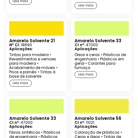
Leia mais
Leia mais
Amarelo Solvente 21
Amarelo Solvente 33
Nº CI:
18690
CI nº:
47000
Aplicações:
Aplicações:
Tintas para madeira
•
Óleos e ceras
•
Plásticos de
Revestimentos e vernizes
engenharia
•
Plásticos em
para madeira
•
geral
•
Corantes para
Acabamento de móveis
•
fumaça
Pisos e painéis
•
Tintas à
Leia mais
base de solvente
Leia mais
Amarelo Solvente 33
Amarelo Solvente 56
CI nº:
47000
CI nº:
11021
Aplicações:
Aplicações:
Fibras sintéticas
•
Plásticos
Coloração de plásticos
•
de engenharia
•
Plásticos
Ceras e óleos
•
Tintas de