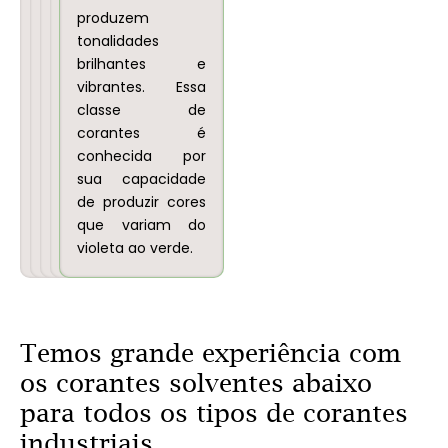
sintéticas,
e
produzem
lacas
tintas
tonalidades
e
de
brilhantes e
tintas.
impressão.
vibrantes. Essa
classe de
corantes é
conhecida por
sua capacidade
de produzir cores
que variam do
violeta ao verde.
Temos grande experiência com
os corantes solventes abaixo
para todos os tipos de corantes
industriais.