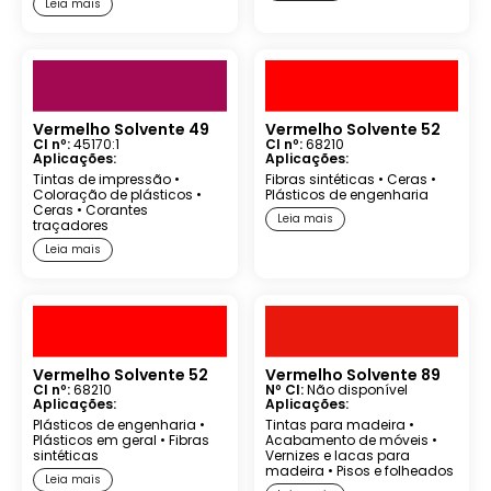
Leia mais
Vermelho Solvente 49
Vermelho Solvente 52
CI nº:
45170:1
CI nº:
68210
Aplicações:
Aplicações:
Tintas de impressão
•
Fibras sintéticas
•
Ceras
•
Coloração de plásticos
•
Plásticos de engenharia
Ceras
•
Corantes
Leia mais
traçadores
Leia mais
Vermelho Solvente 52
Vermelho Solvente 89
CI nº:
68210
Nº CI:
Não disponível
Aplicações:
Aplicações:
Plásticos de engenharia
•
Tintas para madeira
•
Plásticos em geral
•
Fibras
Acabamento de móveis
•
sintéticas
Vernizes e lacas para
madeira
•
Pisos e folheados
Leia mais