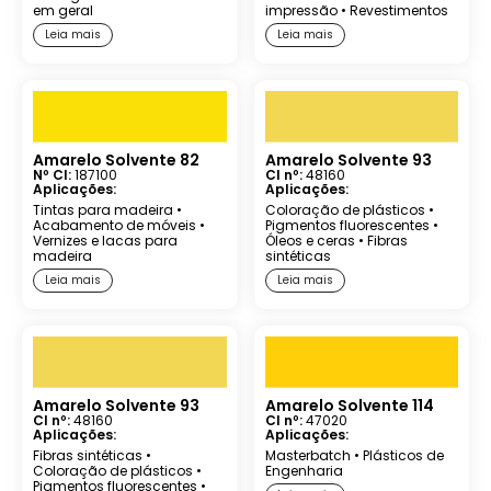
em geral
impressão
•
Revestimentos
Leia mais
Leia mais
Amarelo Solvente 82
Amarelo Solvente 93
Nº CI:
187100
CI nº:
48160
Aplicações:
Aplicações:
Tintas para madeira
•
Coloração de plásticos
•
Acabamento de móveis
•
Pigmentos fluorescentes
•
Vernizes e lacas para
Óleos e ceras
•
Fibras
madeira
sintéticas
Leia mais
Leia mais
Amarelo Solvente 93
Amarelo Solvente 114
CI nº:
48160
CI nº:
47020
Aplicações:
Aplicações:
Fibras sintéticas
•
Masterbatch
•
Plásticos de
Coloração de plásticos
•
Engenharia
Pigmentos fluorescentes
•