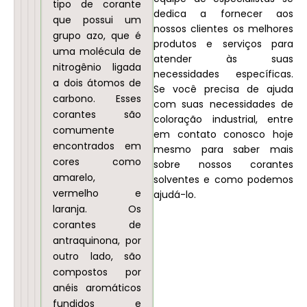
corantes
que
tipo de corante
corantes
na
dedica a fornecer aos
triarilmetano
se
que possui um
azoicos
coloração
nossos clientes os melhores
são
caracterizam
grupo azo, que é
de
de
produtos e serviços para
usados
por
uma molécula de
complexo
combustíveis,
atender às suas
uma
nitrogênio ligada
metálico
óleos
necessidades específicas.
na
ligação
a dois átomos de
possuem
e
Se você precisa de ajuda
coloração
dupla
carbono. Esses
excelente
ceras.
com suas necessidades de
de
nitrogênio-
corantes são
coloração industrial, entre
resistência
papel,
nitrogênio.
comumente
em contato conosco hoje
à
têxteis
Os
encontrados em
mesmo para saber mais
luz
e
corantes
cores como
sobre nossos corantes
e
plásticos.
azoicos
amarelo,
solventes e como podemos
são
são
vermelho e
ajudá-lo.
comumente
usados
laranja. Os
usados
corantes de
na
antraquinona, por
na
coloração
outro lado, são
coloração
de
compostos por
de
tecidos,
anéis aromáticos
fibras
plásticos
fundidos e