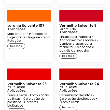
Laranja Solvente 107
Vermelho Solvente 8
CI nº:
12715
Aplicações:
Aplicações:
Masterbatch
•
Plásticos de
Tintas para madeira
•
Engenharia
•
Tingimento por
Acabamento de móveis
•
Rotação
Vernizes e lacas para
Leia mais
madeira
•
Folheados e
painéis de madeira
Leia mais
Vermelho Solvente 23
Vermelho Solvente 24
CI nº:
26100
CI nº:
26105
Aplicações:
Aplicações:
Óleos e ceras
•
Formulação
Formulação de tintas
•
de tintas
•
Coloração de
Coloração de plásticos
•
plásticos
•
Corantes
Óleos e ceras
biológicos
Leia mais