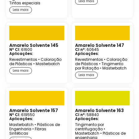
Leia mais
Tintas especiais
Leia mais
Amarelo Solvente 145
Amarelo Solvente 147
Nº CI:
61600
CI nº:
60645
Aplicações:
Aplicações:
Revestimentos
•
Coloração
Revestimentos
•
Coloração
de Plásticos
•
Masterbatch
de Plásticos
•
Tingimento
por Rotação
•
Masterbatch
Leia mais
Leia mais
Amarelo Solvente 157
Amarelo Solvente 163
Nº CI:
619550
CI nº:
58840
Aplicações:
Aplicações:
Masterbatch
•
Plásticos de
Tingimento por
Engenharia
•
Fibras
centrifugação
•
Sintéticas
Masterbatch
•
Plásticos de
engenharia