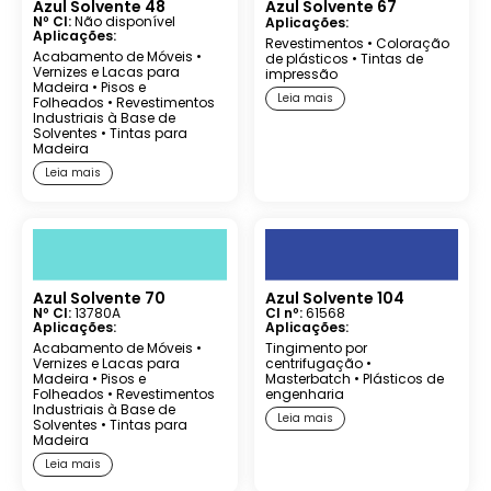
Azul Solvente 48
Azul Solvente 67
Nº CI:
Não disponível
Aplicações:
Aplicações:
Revestimentos
•
Coloração
Acabamento de Móveis
•
de plásticos
•
Tintas de
Vernizes e Lacas para
impressão
Madeira
•
Pisos e
Leia mais
Folheados
•
Revestimentos
Industriais à Base de
Solventes
•
Tintas para
Madeira
Leia mais
Azul Solvente 70
Azul Solvente 104
Nº CI:
13780A
CI nº:
61568
Aplicações:
Aplicações:
Acabamento de Móveis
•
Tingimento por
Vernizes e Lacas para
centrifugação
•
Madeira
•
Pisos e
Masterbatch
•
Plásticos de
Folheados
•
Revestimentos
engenharia
Industriais à Base de
Leia mais
Solventes
•
Tintas para
Madeira
Leia mais