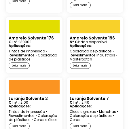
Leia mais
Leia mais
Amarelo Solvente 176
Amarelo Solvente 196
CI nº:
13900:1
Nº CI:
Não disponível
Aplicações:
Aplicações:
Tintas de impressão
•
Coloração de plásticos
•
Revestimentos
•
Coloração
Revestimentos industriais
•
de plásticos
Masterbatch
Leia mais
Leia mais
Laranja Solvente 2
Laranja Solvente 7
CI nº:
12100
CI nº:
12140
Aplicações:
Aplicações:
Tintas de impressão
•
Óleos e graxas
•
Manchas
•
Revestimentos
•
Coloração
Coloração de plásticos
•
de plásticos
•
Ceras e óleos
Ceras
Leia mais
Leia mais