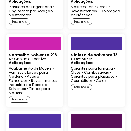
Aplicações:
Aplicações:
Plásticos de Engenharia
•
Masterbatch
•
Ceras
•
Tingimento por Rotação
•
Revestimentos
•
Coloração
Masterbatch
de Plásticos
Leia mais
Leia mais
Vermelho Solvente 218
Violeta de solvente 13
Nº CI:
Não disponível
CI nº:
60725
Aplicações:
Aplicações:
Acabamento de Móveis
•
Corantes para fumaça
•
Vernizes e Lacas para
Óleos
•
Combustíveis
•
Madeira
•
Pisos e
Corantes para plásticos
•
Folheados
•
Revestimentos
Cosméticos
•
Ceras
Industriais à Base de
Leia mais
Solventes
•
Tintas para
Madeira
Leia mais