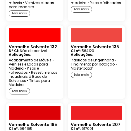
móveis
•
Vernizes e lacas
madeira
•
Pisos e folheados
para madeira
Leia mais
Leia mais
Vermelho Solvente 132
Vermelho Solvente 135
Nº CI:
Não disponível
CI nº:
564120
Aplicações:
Aplicações:
Acabamento de Móveis
•
Plásticos de Engenharia
•
Vernizes e Lacas para
Tingimento por Rotação
•
Madeira
•
Pisos e
Masterbatch
Folheados
•
Revestimentos
Leia mais
Industriais à Base de
Solventes
•
Tintas para
Madeira
Leia mais
Vermelho Solvente 195
Vermelho Solvente 207
CI nº:
564155
CI nº:
617001