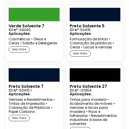
Verde Solvente 7
Preto Solvente 5
CI nº:
59040
CI nº:
50415
Aplicações:
Aplicações:
Cosméticos
•
Óleos e
Formulação de tintas
•
Ceras
•
Sabão e Detergente
Coloração de plásticos
•
Ceras
•
Lacas e vernizes
Leia mais
Leia mais
Preto Solvente 7
Preto Solvente 27
CI nº:
50415:1
CI nº:
12195A
Aplicações:
Aplicações:
Vernizes e Revestimentos
•
Tintas para madeira
•
Tintas de Impressão
•
Acabamento de móveis
•
Coloração de Plásticos
•
Vernizes e lacas para
Papel Carbono
madeira
•
Pisos e
folheados
•
Revestimentos
Leia mais
industriais à base de
solventes