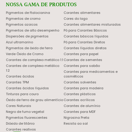
NOSSA GAMA DE PRODUTOS
Pigmentos de ftalocianina
Corantes alimentares
Pigmentos de cromo
Cores do lago
Pigmentos azoicos
Corantes alimentares misturados
Pigmentos de alto desempenho
Pó para Corantes Básicos
Dispersões de pigmentos
Corantes básicos líquidos
Azul ultramarino
Pó para Corantes Diretos
Pigmentos de óxido de ferro
Corantes líquidos diretos
Verde Óxido de Cromo
Corantes para papel
Corantes de complexo metálico 1:1
Corantes de sementes
Corantes de complexo metálico
Corantes para sabão
1:2
Corantes para medicamentos e
Corantes ácidos
cosméticos
Corantes TPM
Corantes solventes
Corantes ácidos líquidos
Corantes para madeira
Tinturas para couro
Corantes plásticos
Óxido de ferro de grau alimentício
Corantes acrílicos
Cores Naturais
Corantes de alumínio
Negro de fumo vegetal
Corantes para MDF
Pigmentos fluorescentes
Nigrosina Preta
Dióxido de titânio
Resista ao sal
Corantes reativos