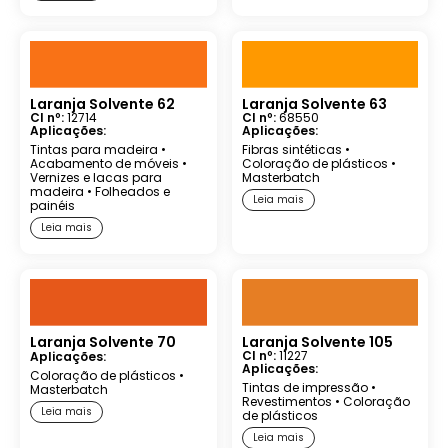
Laranja Solvente 62
Laranja Solvente 63
CI nº:
12714
CI nº:
68550
Aplicações:
Aplicações:
Tintas para madeira
•
Fibras sintéticas
•
Acabamento de móveis
•
Coloração de plásticos
•
Vernizes e lacas para
Masterbatch
madeira
•
Folheados e
Leia mais
painéis
Leia mais
Laranja Solvente 70
Laranja Solvente 105
CI nº:
11227
Aplicações:
Aplicações:
Coloração de plásticos
•
Tintas de impressão
•
Masterbatch
Revestimentos
•
Coloração
Leia mais
de plásticos
Leia mais