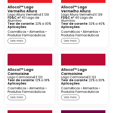
Allocol™ Lago
Allocol™ Lago
Vermelho Allura
Vermelho Allura
Lago Allura Vermelho
| E 129
Lago Allura Vermelho
| E 129
FD&C nº
40 Lago de
FD&C nº
40 Lago de
Alumínio
Alumínio
Teor de corante:
22% a 30%
Teor de corante:
32% a 40%
Aplicações:
Aplicações:
Cosméticos
•
Alimentos
•
Cosméticos
•
Alimentos
•
Produtos Farmacêuticos
Produtos Farmacêuticos
Leia mais
Leia mais
Allocol™ Lago
Allocol™ Lago
Carmoisine
Carmoisine
Lago Carmoisine
| E 122
Lago Carmoisine
| E 122
Teor de corante:
12% a 18%
Teor de corante:
22% a 30%
Aplicações:
Aplicações:
Cosméticos
•
Alimentos
•
Cosméticos
•
Alimentos
•
Produtos Farmacêuticos
Produtos Farmacêuticos
Leia mais
Leia mais