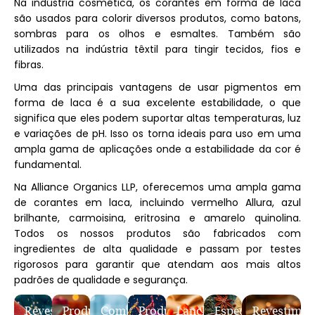
Na indústria cosmética, os corantes em forma de laca
são usados ​​para colorir diversos produtos, como batons,
sombras para os olhos e esmaltes. Também são
utilizados na indústria têxtil para tingir tecidos, fios e
fibras.
Uma das principais vantagens de usar pigmentos em
forma de laca é a sua excelente estabilidade, o que
significa que eles podem suportar altas temperaturas, luz
e variações de pH. Isso os torna ideais para uso em uma
ampla gama de aplicações onde a estabilidade da cor é
fundamental.
Na Alliance Organics LLP, oferecemos uma ampla gama
de corantes em laca, incluindo vermelho Allura, azul
brilhante, carmoisina, eritrosina e amarelo quinolina.
Todos os nossos produtos são fabricados com
ingredientes de alta qualidade e passam por testes
rigorosos para garantir que atendam aos mais altos
padrões de qualidade e segurança.
Revestimento
Produtos
Comprimidos
Produtos
Lanches
Especiarias
Revestimen