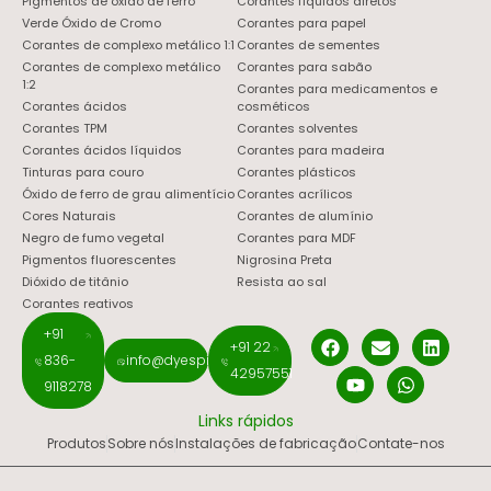
Pigmentos de óxido de ferro
Corantes líquidos diretos
Verde Óxido de Cromo
Corantes para papel
Corantes de complexo metálico 1:1
Corantes de sementes
Corantes de complexo metálico
Corantes para sabão
1:2
Corantes para medicamentos e
Corantes ácidos
cosméticos
Corantes TPM
Corantes solventes
Corantes ácidos líquidos
Corantes para madeira
Tinturas para couro
Corantes plásticos
Óxido de ferro de grau alimentício
Corantes acrílicos
Cores Naturais
Corantes de alumínio
Negro de fumo vegetal
Corantes para MDF
Pigmentos fluorescentes
Nigrosina Preta
Dióxido de titânio
Resista ao sal
Corantes reativos
+91
+91 22
836-
info@dyespigments.net
42957551
9118278
Links rápidos
Produtos
Sobre nós
Instalações de fabricação
Contate-nos