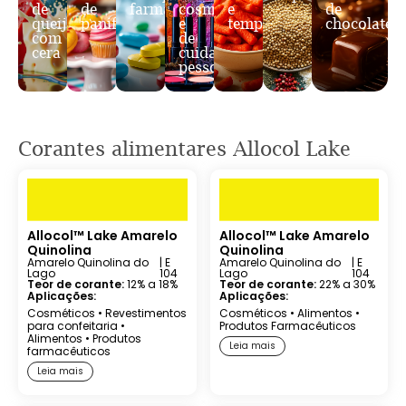
de
de
farmacêuticos
cosméticos
e
de
queijo
panificação
e
temperos
chocolates
com
de
cera
cuidados
pessoais
Corantes alimentares Allocol Lake
Allocol™ Lake Amarelo
Allocol™ Lake Amarelo
Quinolina
Quinolina
Amarelo Quinolina do
| E
Amarelo Quinolina do
| E
Lago
104
Lago
104
Teor de corante:
12% a 18%
Teor de corante:
22% a 30%
Aplicações:
Aplicações:
Cosméticos
•
Revestimentos
Cosméticos
•
Alimentos
•
para confeitaria
•
Produtos Farmacêuticos
Alimentos
•
Produtos
Leia mais
farmacêuticos
Leia mais