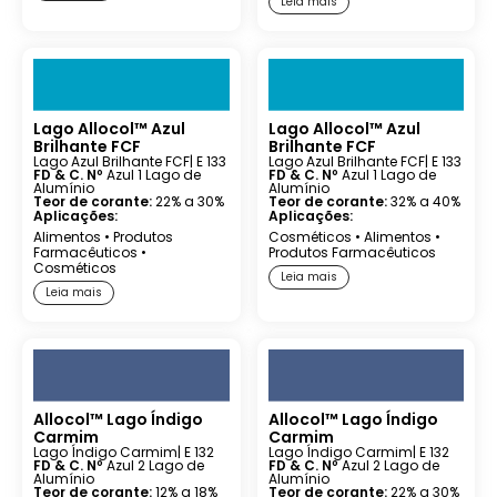
Leia mais
Lago Allocol™ Azul
Lago Allocol™ Azul
Brilhante FCF
Brilhante FCF
Lago Azul Brilhante FCF
| E 133
Lago Azul Brilhante FCF
| E 133
FD & C. Nº
Azul 1 Lago de
FD & C. Nº
Azul 1 Lago de
Alumínio
Alumínio
Teor de corante:
22% a 30%
Teor de corante:
32% a 40%
Aplicações:
Aplicações:
Alimentos
•
Produtos
Cosméticos
•
Alimentos
•
Farmacêuticos
•
Produtos Farmacêuticos
Cosméticos
Leia mais
Leia mais
Allocol™ Lago Índigo
Allocol™ Lago Índigo
Carmim
Carmim
Lago Índigo Carmim
| E 132
Lago Índigo Carmim
| E 132
FD & C. Nº
Azul 2 Lago de
FD & C. Nº
Azul 2 Lago de
Alumínio
Alumínio
Teor de corante:
12% a 18%
Teor de corante:
22% a 30%