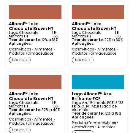
Allocol™ Lake
Allocol™ Lake
Chocolate Brown HT
Chocolate Brown HT
Lago Chocolate
| E
Lago Chocolate
| E
Marrom HT
155
Marrom HT
155
Teor de corante:
12% a 18%
Teor de corante:
22% a 30%
Aplicações:
Aplicações:
Cosméticos
•
Alimentos
•
Cosméticos
•
Alimentos
•
Produtos Farmacêuticos
Produtos Farmacêuticos
Leia mais
Leia mais
Allocol™ Lake
Lago Allocol™ Azul
Chocolate Brown HT
Brilhante FCF
Lago Chocolate
| E
Lago Azul Brilhante FCF
| E 133
Marrom HT
155
FD & C. Nº
Azul 1 Lago de
Teor de corante:
32% a 40%
Alumínio
Teor de corante:
12% a 18%
Aplicações:
Aplicações:
Cosméticos
•
Alimentos
•
Produtos farmacêuticos
•
Produtos Farmacêuticos
Cosméticos
•
Alimentos
Leia mais