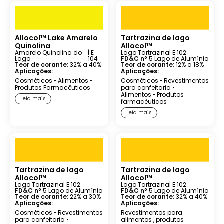
Allocol™ Lake Amarelo
Tartrazina de lago
Quinolina
Allocol™
Amarelo Quinolina do
| E
Lago Tartrazina
| E 102
Lago
104
FD&C nº
5 Lago de Alumínio
Teor de corante:
32% a 40%
Teor de corante:
12% a 18%
Aplicações:
Aplicações:
Cosméticos
•
Alimentos
•
Cosméticos
•
Revestimentos
Produtos Farmacêuticos
para confeitaria
•
Alimentos
•
Produtos
Leia mais
farmacêuticos
Leia mais
Tartrazina de lago
Tartrazina de lago
Allocol™
Allocol™
Lago Tartrazina
| E 102
Lago Tartrazina
| E 102
FD&C nº
5 Lago de Alumínio
FD&C nº
5 Lago de Alumínio
Teor de corante:
22% a 30%
Teor de corante:
32% a 40%
Aplicações:
Aplicações:
Cosméticos
•
Revestimentos
Revestimentos
para
para confeitaria
•
alimentos
,
produtos