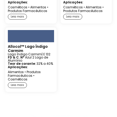
Aplicações:
Aplicações:
Cosméticos
•
Alimentos
•
Cosméticos
•
Alimentos
•
Produtos Farmacêuticos
Produtos Farmacêuticos
Leia mais
Leia mais
Allocol™ Lago Índigo
Carmim
Lago Índigo Carmim
| E 132
FD & C. Nº
Azul 2 Lago de
Alumínio
Teor de corante:
32% a 40%
Aplicações:
Alimentos
•
Produtos
Farmacêuticos
•
Cosméticos
Leia mais