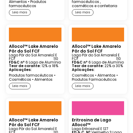
Alimentos
•
Produtos
farmacêuticos
,
farmacêuticos
cosméticos
e confeitaria
Leia mais
Leia mais
Allocol™ Lake Amarelo
Allocol™ Lake Amarelo
Pôr do Sol FCF
Pôr do Sol FCF
Lago Pôr do Sol Amarelo
| E
Lago Pôr do Sol Amarelo
| E
FCF
110
FCF
110
FD&C nº
6 Lago de Alumínio
FD&C nº
6 Lago de Alumínio
Teor de corante:
12% a 18%
Teor de corante:
22% a 30%
Aplicações:
Aplicações:
Produtos farmacêuticos
•
Cosméticos
•
Alimentos
•
Cosméticos
•
Alimentos
Produtos Farmacêuticos
Leia mais
Leia mais
Allocol™ Lake Amarelo
Eritrosina de Lago
Pôr do Sol FCF
Allocol™
Lago Pôr do Sol Amarelo
| E
Lago Eritrosina
| E 127
FCF
110
FD & C. Nº
Vermelho 3 Lago