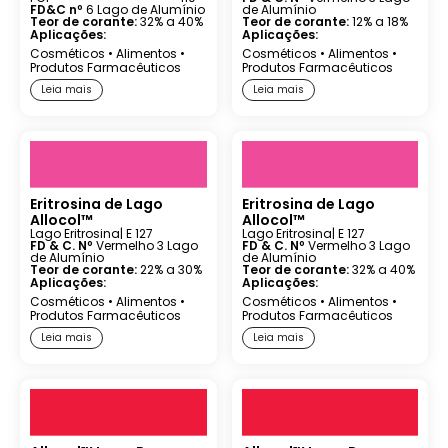
FD&C nº
6 Lago de Alumínio
de Alumínio
Teor de corante:
32% a 40%
Teor de corante:
12% a 18%
Aplicações:
Aplicações:
Cosméticos
•
Alimentos
•
Cosméticos
•
Alimentos
•
Produtos Farmacêuticos
Produtos Farmacêuticos
Leia mais
Leia mais
Eritrosina de Lago
Eritrosina de Lago
Allocol™
Allocol™
Lago Eritrosina
| E 127
Lago Eritrosina
| E 127
FD & C. Nº
Vermelho 3 Lago
FD & C. Nº
Vermelho 3 Lago
de Alumínio
de Alumínio
Teor de corante:
22% a 30%
Teor de corante:
32% a 40%
Aplicações:
Aplicações:
Cosméticos
•
Alimentos
•
Cosméticos
•
Alimentos
•
Produtos Farmacêuticos
Produtos Farmacêuticos
Leia mais
Leia mais