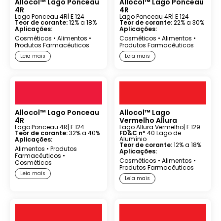
Allocol™ Lago Ponceau
Allocol™ Lago Ponceau
4R
4R
Lago Ponceau 4R
| E 124
Lago Ponceau 4R
| E 124
Teor de corante:
12% a 18%
Teor de corante:
22% a 30%
Aplicações:
Aplicações:
Cosméticos
•
Alimentos
•
Cosméticos
•
Alimentos
•
Produtos Farmacêuticos
Produtos Farmacêuticos
Leia mais
Leia mais
Allocol™ Lago Ponceau
Allocol™ Lago
4R
Vermelho Allura
Lago Ponceau 4R
| E 124
Lago Allura Vermelho
| E 129
Teor de corante:
32% a 40%
FD&C nº
40 Lago de
Alumínio
Aplicações:
Teor de corante:
12% a 18%
Alimentos
•
Produtos
Aplicações:
Farmacêuticos
•
Cosméticos
•
Alimentos
•
Cosméticos
Produtos Farmacêuticos
Leia mais
Leia mais