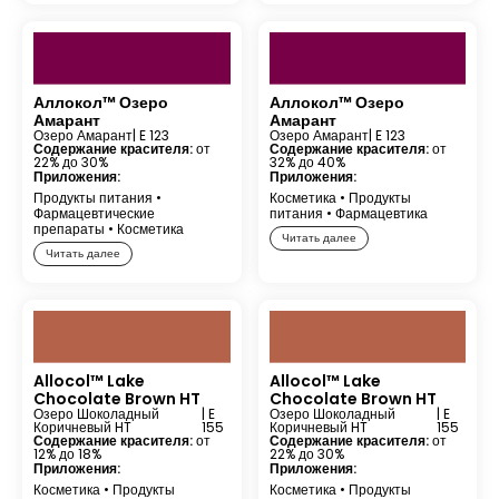
Аллокол™ Озеро
Аллокол™ Озеро
Амарант
Амарант
Озеро Амарант
| E 123
Озеро Амарант
| E 123
Содержание красителя:
от
Содержание красителя:
от
22% до 30%
32% до 40%
Приложения:
Приложения:
Продукты питания
•
Косметика
•
Продукты
Фармацевтические
питания
•
Фармацевтика
препараты
•
Косметика
Читать далее
Читать далее
Allocol™ Lake
Allocol™ Lake
Chocolate Brown HT
Chocolate Brown HT
Озеро Шоколадный
| E
Озеро Шоколадный
| E
Коричневый HT
155
Коричневый HT
155
Содержание красителя:
от
Содержание красителя:
от
12% до 18%
22% до 30%
Приложения:
Приложения:
Косметика
•
Продукты
Косметика
•
Продукты