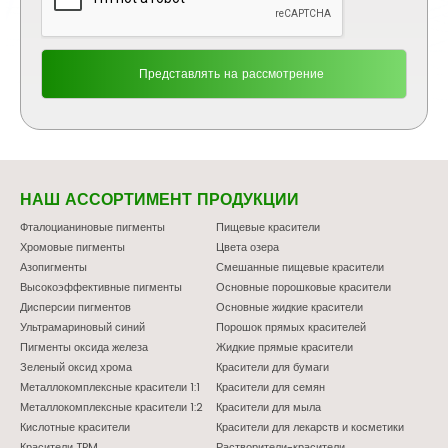
НАШ АССОРТИМЕНТ ПРОДУКЦИИ
Фталоцианиновые пигменты
Пищевые красители
Хромовые пигменты
Цвета озера
Азопигменты
Смешанные пищевые красители
Высокоэффективные пигменты
Основные порошковые красители
Дисперсии пигментов
Основные жидкие красители
Ультрамариновый синий
Порошок прямых красителей
Пигменты оксида железа
Жидкие прямые красители
Зеленый оксид хрома
Красители для бумаги
Металлокомплексные красители 1:1
Красители для семян
Металлокомплексные красители 1:2
Красители для мыла
Кислотные красители
Красители для лекарств и косметики
Красители TPM
Растворители-красители