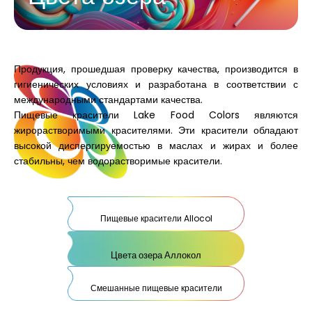
Продукция, прошедшая проверку качества, производится в
гигиенических условиях и разработана в соответствии с
международными стандартами качества.
Пищевые красители Lake Food Colors являются
жирорастворимыми красителями. Эти красители обладают
высокой диспергируемостью в маслах и жирах и более
стабильны, чем водорастворимые красители.
Пищевые красители Allocol
Цвета озера Аллокол
Смешанные пищевые красители