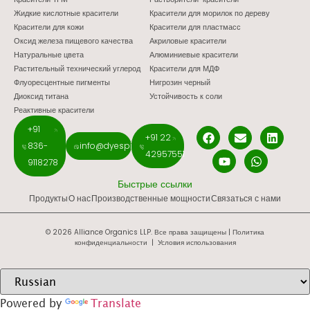
Жидкие кислотные красители
Красители для морилок по дереву
Красители для кожи
Красители для пластмасс
Оксид железа пищевого качества
Акриловые красители
Натуральные цвета
Алюминиевые красители
Растительный технический углерод
Красители для МДФ
Флуоресцентные пигменты
Нигрозин черный
Диоксид титана
Устойчивость к соли
Реактивные красители
+91
+91 22
836-
info@dyespigments.net
42957551
9118278
Быстрые ссылки
Продукты
О нас
Производственные мощности
Связаться с нами
© 2026 Alliance Organics LLP. Все права защищены |
Политика
конфиденциальности
|
Условия использования
Powered by
Translate