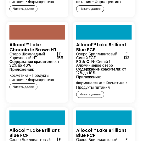
питания
•
Фармацевтика
питания
•
Фармацевтика
Читать далее
Читать далее
Allocol™ Lake
Allocol™ Lake Brilliant
Chocolate Brown HT
Blue FCF
Озеро Шоколадный
| E
Озеро Бриллиантовый
| E
Коричневый HT
155
Синий FCF
133
Содержание красителя:
от
FD & C. №
Синий 1
32% до 40%
Алюминиевое озеро
Содержание красителя:
от
Приложения:
12% до 18%
Косметика
•
Продукты
Приложения:
питания
•
Фармацевтика
Фармацевтика
•
Косметика
•
Читать далее
Продукты питания
Читать далее
Allocol™ Lake Brilliant
Allocol™ Lake Brilliant
Blue FCF
Blue FCF
Озеро Бриллиантовый
| E
Озеро Бриллиантовый
| E