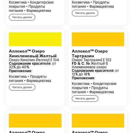
Косметика
•
Кондитерские
Косметика
•
Продукты
покрытия
•
Продукты
питания
•
Фармацевтика
питания
•
Фармацевтика
Читать далее
Читать далее
Аллокол™ Озеро
Аллокол™ Озеро
Хинолиновый Желтый
Тартразин
Озеро Кинолин Йеллоу
| E 104
Озеро Тартразин
| E 102
Содержание красителя:
от
FD & C. №
Желтый 5
32% до 40%
Алюминиевое озеро
Содержание красителя:
от
Приложения:
12% до 18%
Косметика
•
Продукты
Приложения:
питания
•
Фармацевтика
Косметика
•
Кондитерские
Читать далее
покрытия
•
Продукты
питания
•
Фармацевтика
Читать далее
Аллокол™ Озеро
Аллокол™ Озеро