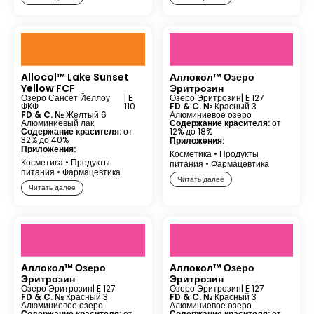
Allocol™ Lake Sunset
Аллокол™ Озеро
Yellow FCF
Эритрозин
Озеро Сансет Йеллоу
| E
Озеро Эритрозин
| E 127
ФКФ
110
FD & C. №
Красный 3
FD & C. №
Желтый 6
Алюминиевое озеро
Алюминиевый лак
Содержание красителя:
от
Содержание красителя:
от
12% до 18%
32% до 40%
Приложения:
Приложения:
Косметика
•
Продукты
Косметика
•
Продукты
питания
•
Фармацевтика
питания
•
Фармацевтика
Читать далее
Читать далее
Аллокол™ Озеро
Аллокол™ Озеро
Эритрозин
Эритрозин
Озеро Эритрозин
| E 127
Озеро Эритрозин
| E 127
FD & C. №
Красный 3
FD & C. №
Красный 3
Алюминиевое озеро
Алюминиевое озеро
Содержание красителя:
от
Содержание красителя:
от