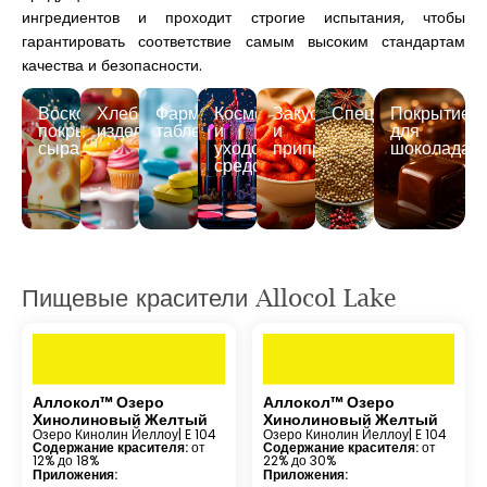
ингредиентов и проходит строгие испытания, чтобы
гарантировать соответствие самым высоким стандартам
качества и безопасности.
Восковое
Хлебобулочные
Фармацевтические
Косметические
Закуски
Специи
Покрытие
покрытие
изделия
таблетки
и
и
для
сыра
уходовые
приправы
шоколада
средства
Пищевые красители Allocol Lake
Аллокол™ Озеро
Аллокол™ Озеро
Хинолиновый Желтый
Хинолиновый Желтый
Озеро Кинолин Йеллоу
| E 104
Озеро Кинолин Йеллоу
| E 104
Содержание красителя:
от
Содержание красителя:
от
12% до 18%
22% до 30%
Приложения:
Приложения: