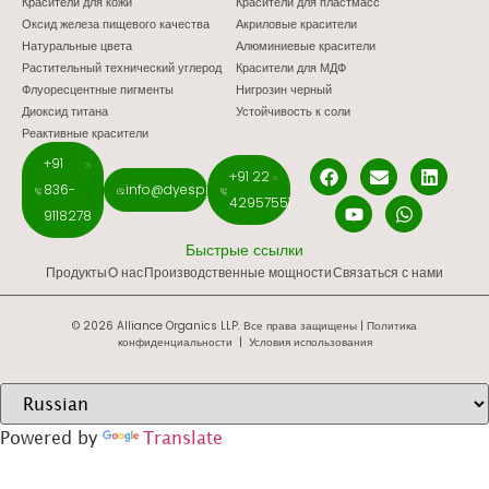
Красители для кожи
Красители для пластмасс
Оксид железа пищевого качества
Акриловые красители
Натуральные цвета
Алюминиевые красители
Растительный технический углерод
Красители для МДФ
Флуоресцентные пигменты
Нигрозин черный
Диоксид титана
Устойчивость к соли
Реактивные красители
+91
+91 22
836-
info@dyespigments.net
42957551
9118278
Быстрые ссылки
Продукты
О нас
Производственные мощности
Связаться с нами
© 2026 Alliance Organics LLP. Все права защищены |
Политика
конфиденциальности
|
Условия использования
Powered by
Translate