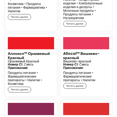
изделия
•
Хлебобулочные
Косметика
•
Продукты
изделия и десерты
•
питания
•
Фармацевтика
•
Молочные продукты
•
Напитки
Продукты питания
•
Читать далее
Нутрицевтики
Читать далее
Аллокол™ Оранжевый
Allocol™ Вишнево-
Красный
красный
Оранжевый Красный
Вишнево-красный
Номер CI:
Смесь
Номер CI:
Смесь
Приложения:
Приложения:
Продукты питания
•
Продукты питания
•
Фармацевтические
Фармацевтические
препараты
•
Напитки
•
препараты
•
Напитки
Косметика
Читать далее
Читать далее