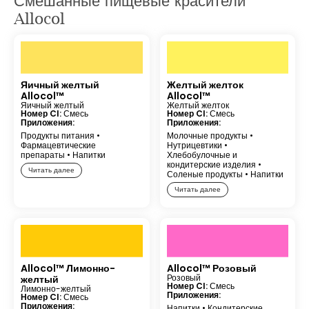
Смешанные пищевые красители
Allocol
Яичный желтый
Желтый желток
Allocol™
Allocol™
Яичный желтый
Желтый желток
Номер CI:
Смесь
Номер CI:
Смесь
Приложения:
Приложения:
Продукты питания
•
Молочные продукты
•
Фармацевтические
Нутрицевтики
•
препараты
•
Напитки
Хлебобулочные и
кондитерские изделия
•
Читать далее
Соленые продукты
•
Напитки
Читать далее
Allocol™ Лимонно-
Allocol™ Розовый
Розовый
желтый
Номер CI:
Смесь
Лимонно-желтый
Приложения:
Номер CI:
Смесь
Приложения:
Напитки
•
Кондитерские