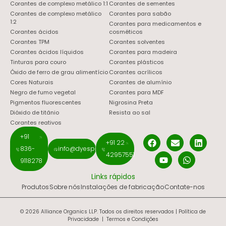
Corantes de complexo metálico 1:1
Corantes de sementes
Corantes de complexo metálico
Corantes para sabão
1:2
Corantes para medicamentos e
Corantes ácidos
cosméticos
Corantes TPM
Corantes solventes
Corantes ácidos líquidos
Corantes para madeira
Tinturas para couro
Corantes plásticos
Óxido de ferro de grau alimentício
Corantes acrílicos
Cores Naturais
Corantes de alumínio
Negro de fumo vegetal
Corantes para MDF
Pigmentos fluorescentes
Nigrosina Preta
Dióxido de titânio
Resista ao sal
Corantes reativos
+91
+91 22
836-
info@dyespigments.net
42957551
9118278
Links rápidos
Produtos
Sobre nós
Instalações de fabricação
Contate-nos
© 2026 Alliance Organics LLP. Todos os direitos reservados |
Política de
Privacidade
|
Termos e Condições