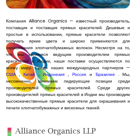
Компания Alliance Organics — известный производитель,
поставщик и поставщик прямых красителей. Дешевые и
простые в использовании, прямые красители позволяют
получать яркие цвета и широко применяются для
окрашивания хлопчатобумажных волокон. Несмотря на то,
что мы являемся ведущим производителем прямых
красителей в Индии, наши поставки осуществляются по
всему миру. Среди наших международных партнеров —
США
,
Китай
,
Индонезия
,
Россия
и
Бразилия
. Мы,
несомненно, занимаем лидирующие позиции среди
производителей прямых красителей. Среди других
производителей прямых красителей в Индии мы производим
высококачественные прямые красители для окрашивания и
печати хлопчатобумажных и вискозных тканей.
Alliance Organics LLP