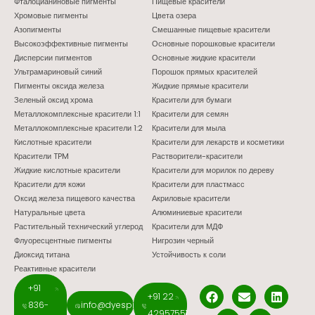
Фталоцианиновые пигменты
Пищевые красители
Хромовые пигменты
Цвета озера
Азопигменты
Смешанные пищевые красители
Высокоэффективные пигменты
Основные порошковые красители
Дисперсии пигментов
Основные жидкие красители
Ультрамариновый синий
Порошок прямых красителей
Пигменты оксида железа
Жидкие прямые красители
Зеленый оксид хрома
Красители для бумаги
Металлокомплексные красители 1:1
Красители для семян
Металлокомплексные красители 1:2
Красители для мыла
Кислотные красители
Красители для лекарств и косметики
Красители TPM
Растворители-красители
Жидкие кислотные красители
Красители для морилок по дереву
Красители для кожи
Красители для пластмасс
Оксид железа пищевого качества
Акриловые красители
Натуральные цвета
Алюминиевые красители
Растительный технический углерод
Красители для МДФ
Флуоресцентные пигменты
Нигрозин черный
Диоксид титана
Устойчивость к соли
Реактивные красители
+91
+91 22
836-
info@dyespigments.net
42957551