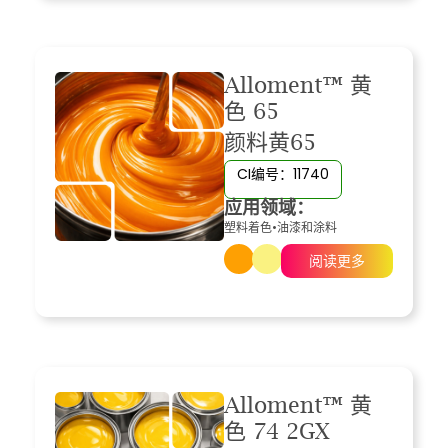
Alloment™ 黄
色 65
颜料黄65
CI编号：11740
应用领域：
塑料着色
•
油漆和涂料
阅读更多
Alloment™ 黄
色 74 2GX