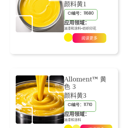
颜料黄1
CI编号：11680
应用领域：
油漆和涂料
•
纺织印花
阅读更多
Alloment™ 黄
色 3
颜料黄3
CI编号：11710
应用领域：
油漆和涂料