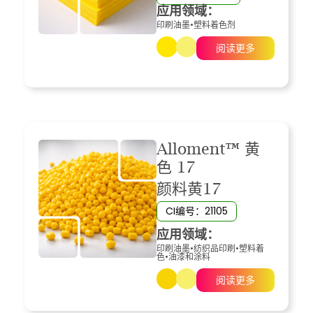
应用领域：
印刷油墨
•
塑料着色剂
阅读更多
Alloment™ 黄
色 17
颜料黄17
CI编号：21105
应用领域：
印刷油墨
•
纺织品印刷
•
塑料着
色
•
油漆和涂料
阅读更多