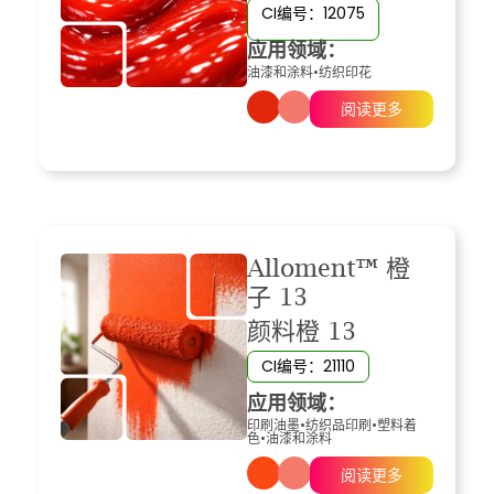
CI编号：12075
应用领域：
油漆和涂料
•
纺织印花
阅读更多
Alloment™ 橙
子 13
颜料橙 13
CI编号：21110
应用领域：
印刷油墨
•
纺织品印刷
•
塑料着
色
•
油漆和涂料
阅读更多