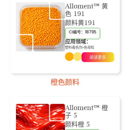
Alloment™ 黄
色 191
颜料黄191
CI编号：18795
应用领域：
塑料着色剂
•
色母粒
阅读更多
橙色颜料
Alloment™ 橙
子 5
颜料橙 5