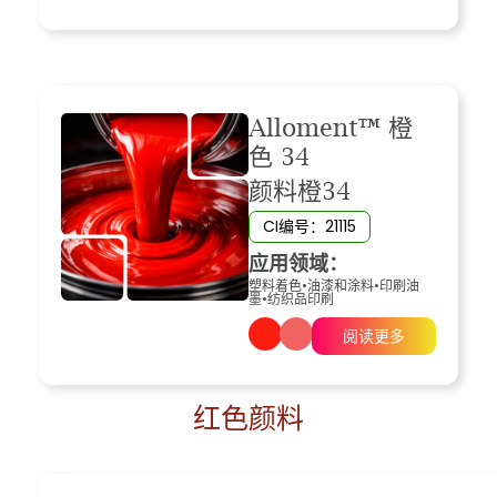
Alloment™ 橙
色 34
颜料橙34
CI编号：21115
应用领域：
塑料着色
•
油漆和涂料
•
印刷油
墨
•
纺织品印刷
阅读更多
红色颜料