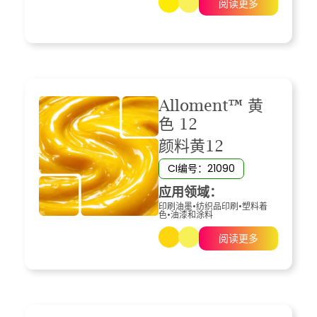
阅读更多
Alloment™ 黄
色 12
颜料黄12
CI编号：21090
应用领域：
印刷油墨
•
纺织品印刷
•
塑料着
色
•
油漆和涂料
阅读更多