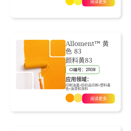
阅读更多
Alloment™ 黄
色 83
颜料黄83
CI编号：21108
应用领域：
印刷油墨
•
纺织品印刷
•
塑料着
色
•
油漆和涂料
阅读更多