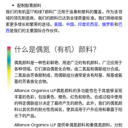
配制酞菁颜料
我们的有机蓝17和绿7颜料广泛用于油墨和塑料的覆盖。作为该领
域的领先制造商，我们的颜料已达到全球质量标准。我们将继续探
索更多增长和繁荣的途径。
美国
、
中国
、
印度尼西亚
、
俄罗斯
和
巴
西
是我们的主要国际合作伙伴。
什么是偶氮（有机）颜料？
偶氮颜料是一种色彩鲜艳、用途广泛的有机颜料，广泛应用于
各种领域。它们源自偶氮化合物，由二氮盐和偶联组分合成。
二氮盐由芳香胺制成，而偶联组分通常是含有羟基、羧基或氨
基的芳香族化合物。
Alliance Organics LLP偶氮颜料的多功能性在于其能够呈现
丰富的色彩，包括黄色、橙色、红色和棕色。合成过程中使用
的特定偶联组分决定了最终产生的颜色。此外，我们的偶氮颜
料以其优异的耐光性而闻名，使其适用于户外应用和暴露于阳
光下的产品。
Alliance Organics LLP 提供单偶氮颜料和重偶氮颜料，分别